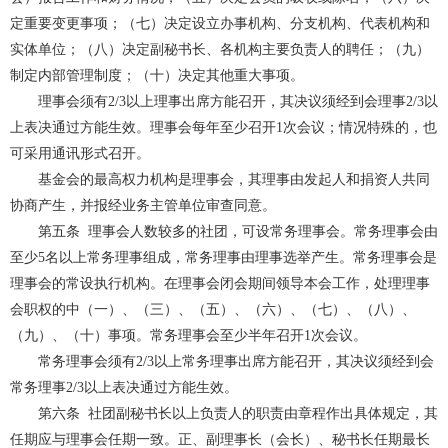
定重要变更事项；（七）决定设立办事机构、分支机构、代表机构和
实体单位；（八）决定副秘书长、各机构主要负责人的聘任；（九）
制定内部管理制度；（十）决定其他重大事项。
理事会须有
2/3
以上理事出席方能召开，其决议须经到会理事
2/3
以
上表决通过方能生效。理事会每年至少召开
1
次会议；情况特殊的，也
可采用通讯形式召开。
基金会的最高权力机构是理事会，其理事由发起人和捐资人共同
协商产生，并报经业务主管单位审查同意。
第五条
理事会人数较多的社团，可设常务理事会。常务理事会由
至少
5
名以上常务理事组成，常务理事由理事选举产生。常务理事会是
理事会的常设执行机构。在理事会闭会期间领导本会工作，处理理事
会职权的中（一）、（三）、（五）、（六）、（七）、（八）、
（九）、（十）事项。常务理事会至少半年召开
1
次会议。
常务理事会须有
2/3
以上常务理事出席方能召开，其决议须经到会
常务理事
2/3
以上表决通过方能生效。
第六条
社团副秘书长以上负责人的职责由章程作出具体规定，其
任期应与理事会任期一致。正、副理事长（会长）、秘书长任期最长