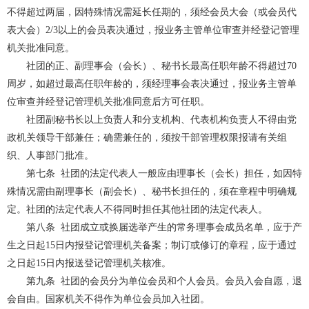
不得超过两届，因特殊情况需延长任期的，须经会员大会（或会员代
表大会）
2/3
以上的会员表决通过，报业务主管单位审查并经登记管理
机关批准同意。
社团的正、副理事会（会长）、秘书长最高任职年龄不得超过
70
周岁，如超过最高任职年龄的，须经理事会表决通过，报业务主管单
位审查并经登记管理机关批准同意后方可任职。
社团副秘书长以上负责人和分支机构、代表机构负责人不得由党
政机关领导干部兼任；确需兼任的，须按干部管理权限报请有关组
织、人事部门批准。
第七条
社团的法定代表人一般应由理事长（会长）担任，如因特
殊情况需由副理事长（副会长）、秘书长担任的，须在章程中明确规
定。社团的法定代表人不得同时担任其他社团的法定代表人。
第八条
社团成立或换届选举产生的常务理事会成员名单，应于产
生之日起
15
日内报登记管理机关备案；制订或修订的章程，应于通过
之日起
15
日内报送登记管理机关核准。
第九条
社团的会员分为单位会员和个人会员。会员入会自愿，退
会自由。国家机关不得作为单位会员加入社团。