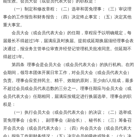
能生效。会员大会（或会员代表大会）的职权是：
（一）制定和修改章程；（二）选举和罢免理事；（三）审议理
事会的工作报告和财务报告；（四）决定终止事宜；（五）决定其他
重大事宜。
会员大会（或会员代表大会）的任期，章程应予以明确规定，每
届最长不得超过
5
年，届满应及时换届。提前或延期换届须经理事会表
决通过，报业务主管单位审查并经登记管理机关批准同意。但延期不
得超过
1
年。
第四条
理事会是会员大会（或会员代表大会）的执行机构。在闭
会期间，领导本团体开展日常工作，对会员大会（或会员代表大会）
负责。理事会应坚持民主、精干、效能的原则，至少由
5
人组成，最多
不超过会员或会员代表总数的三分之一。理事任期应与会员大会（或
会员代表大会）任期相同，届满应按规定进行换届选举。理事会的职
权是：
（一）执行会员大会（或会员代表大会）的决议；（二）选举或
罢免理事会（会长）、副理事会（副会长）、秘书长；（三）筹备召
开会员大会（或会员代表大会）；（四）向会员大会（或会员代表大
会）报告工作和财务情况；（五）决定会员的吸收或除名；（六）决