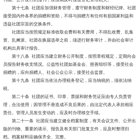
第十七条
社团应加强财务管理，遵守财务制度和财经纪律。社团
接受国内外各界的捐赠和资助，不得与捐赠方有任何有损国家利益和
违益社团宗旨的交换条件。
社团应当按照规定标准收取会费和有关费用，不得乱收费、乱集
资、乱摊派。社团在换届选举之前，须进行财务审计，并由社会审计
机构出具审计报告。
第十八条
社团应当建立财务公开制度，按照章程规定，定期向会
员报告财务收支情况。公益性社团如基金会、慈善组织等，接受社会
捐赠的，应向捐赠人、社会公众公示，接受社会监督。
第十九条
社团应当依法办理税务登记，应当纳税的，须依法纳
税。
第二十条
社团的证书、印章、票据和财务凭证应由专人负责管
理，合法使用；因管理不善造成不良后果的，由法定代表人承担相应
责任。管理人员发生变动的，应及时办理移交手续。
第二十一条
社团应当建立健全档案制度，有关会议文件、公开出
版的刊物、重要的请示、报告及有关部门批复文件，应及时整理归
档。档案材料应确保齐全、完整。