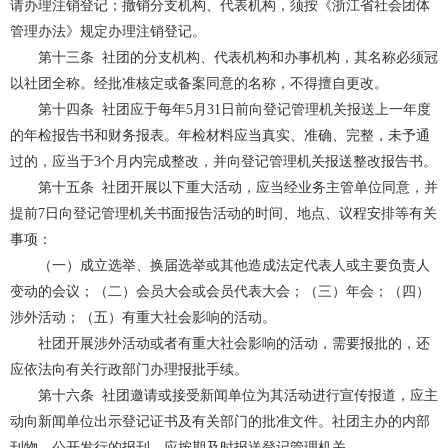
请办理注销登记；撤销分支机构、代表机构，须按《浙江省社会团体
管理办法》规定办理注销登记。
第十三条
社团的分支机构、代表机构和办事机构，其名称必须冠
以社团全称。经批准核定或备案同意的名称，不得擅自更改。
第十四条
社团应于每年
5
月
31
日前向登记管理机关报送上一年度
的年检报告书和财务报表。年检材料应当真实、准确、完整，未予通
过的，应当于
3
个月内完成整改，并向登记管理机关报送整改报告书。
第十五条
社团开展以下重大活动，应当经业务主管单位同意，并
提前
7
日向登记管理机关书面报告活动的时间、地点、议程安排等有关
事项：
（一）成立选举、换届选举或其他造成法定代表人或主要负责人
变动的会议；（二）会员大会或会员代表大会；（三）年会；（四）
涉外活动；（五）有重大社会影响的活动。
社团开展涉外活动或者有重大社会影响的活动，需要报批的，还
应依法向有关行政部门办理报批手续。
第十六条
社团邀请或接受新闻单位为其活动进行宣传报道，应主
动向新闻单位出示登记证
书及有关部门的批准文件。社团主办的内部
刊物、公开发行的报刊，应按期及时报送登记管理机关。